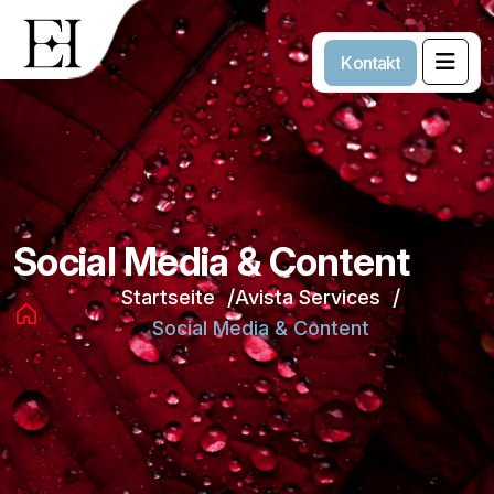
K
o
n
t
a
k
t
Social Media & Content
Startseite
Avista Services
Social Media & Content